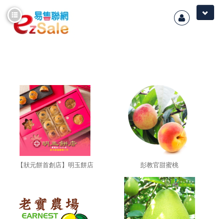
選單
逛商店
購物說明
聯絡我們
購物車
商品專區
首頁
【狀元餅首創店】明玉餅店
彭教官甜蜜桃